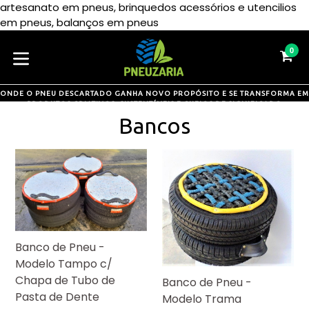
artesanato em pneus, brinquedos acessórios e utencilios
Pular
em pneus, balanços em pneus
para
o
0
CA
CA
conteúdo
expandir/colapsar
ONDE O PNEU DESCARTADO GANHA NOVO PROPÓSITO E SE TRANSFORMA EM
PRODUTOS CRIATIVOS, SUSTENTÁVEIS E CHEIOS DE SIGNIFICADO
Bancos
Banco de Pneu -
Modelo Tampo c/
Chapa de Tubo de
Banco de Pneu -
Pasta de Dente
Modelo Trama