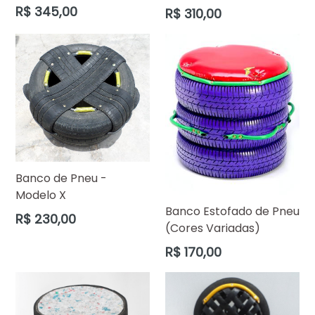
Preço
R$ 345,00
Preço
R$ 310,00
normal
normal
Banco de Pneu -
Modelo X
Banco Estofado de Pneu
Preço
R$ 230,00
(Cores Variadas)
normal
Preço
R$ 170,00
normal