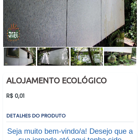
ALOJAMENTO ECOLÓGICO
Preço
R$ 0,01
normal
DETALHES DO PRODUTO
Seja muito bem-vindo/a! Desejo que a
sua jornada até aqui tenha sido