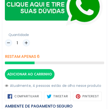
Quantidade
RESTAM
APENAS
6
ADICIONAR AO CARRINHO
Atualmente,
4
pessoas estão de olho nesse produto
COMPARTILHAR
TWEETAR
PIN
COMPARTILHAR
TWEETAR
PINTEREST
NO
NO
FACEBOOK
PINTE
AMBIENTE DE PAGAMENTO SEGURO