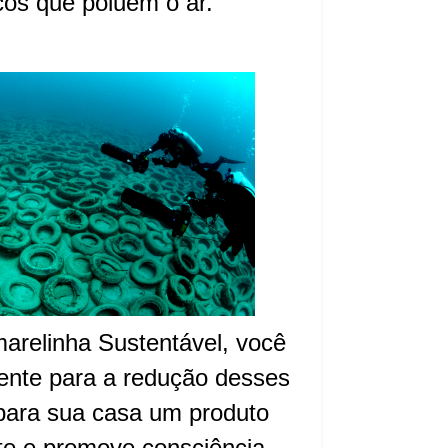
icos que poluem o ar.
arelinha Sustentável, você
mente para a redução desses
 para sua casa um produto
te e promove consciência