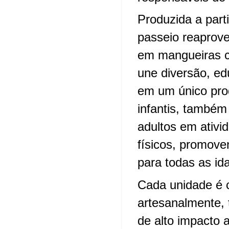
Produzida a part
passeio reaprov
em mangueiras co
une diversão, ed
em um único pro
infantis, também 
adultos em ativi
físicos, promov
para todas as id
Cada unidade é 
artesanalmente,
de alto impacto