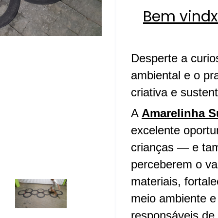
Bem vindx
Desperte a curio
ambiental e o pr
criativa e susten
A
Amarelinha S
excelente oportu
crianças — e ta
perceberem o val
materiais, forta
meio ambiente e
responsáveis de 