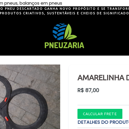
Pular
 em pneus, balanços em pneus
para
O PNEU DESCARTADO GANHA NOVO PROPÓSITO E SE TRANSFOR
PRODUTOS CRIATIVOS, SUSTENTÁVEIS E CHEIOS DE SIGNIFICAD
o
conteúdo
AMARELINHA 
Preço
R$ 87,00
normal
CALCULAR FRETE
DETALHES DO PRODU