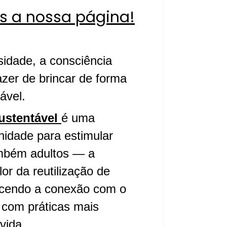
s a nossa página!
sidade, a consciência
azer de brincar de forma
tável.
ustentável
é uma
nidade para estimular
mbém adultos — a
or da reutilização de
lecendo a conexão com o
 com práticas mais
vida.