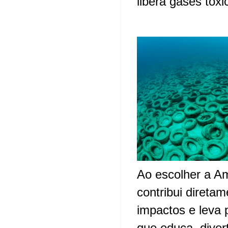
libera gases tóx
Ao escolher a Am
contribui direta
impactos e leva
que educa, diver