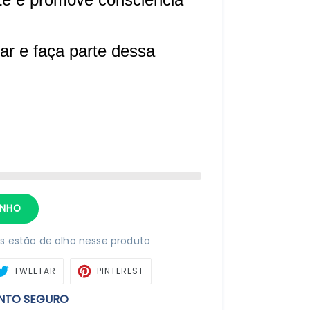
ar e faça parte dessa
INHO
 estão de olho nesse produto
ARTILHAR
TWEETAR
PIN
TWEETAR
PINTEREST
NO
BOOK
PINTEREST
NTO SEGURO