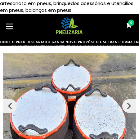
artesanato em pneus, brinquedos acessórios e utencilios
Pular
em pneus, balanços em pneus
para
o
0
CA
CA
conteúdo
expandir/colapsar
ONDE O PNEU DESCARTADO GANHA NOVO PROPÓSITO E SE TRANSFORMA EM
PRODUTOS CRIATIVOS, SUSTENTÁVEIS E CHEIOS DE SIGNIFICADO
SLIDE
PRÓX
ANTERIOR
SLIDE