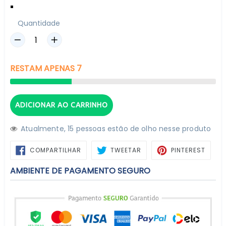
Quantidade
RESTAM
APENAS
7
ADICIONAR AO CARRINHO
Atualmente,
1
5
pessoas estão de olho nesse produto
COMPARTILHAR
TWEETAR
PIN
COMPARTILHAR
TWEETAR
PINTEREST
NO
NO
FACEBOOK
PINTE
AMBIENTE DE PAGAMENTO SEGURO