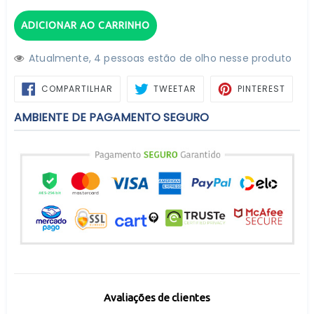
ADICIONAR AO CARRINHO
Atualmente,
4
pessoas estão de olho nesse produto
COMPARTILHAR
TWEETAR
PIN
COMPARTILHAR
TWEETAR
PINTEREST
NO
NO
FACEBOOK
PINTE
AMBIENTE DE PAGAMENTO SEGURO
Avaliações de clientes