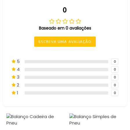
0
Baseado em 0 avaliações
ESCREVA UMA AVALIAÇÃO
5
0
4
0
3
0
2
0
1
0