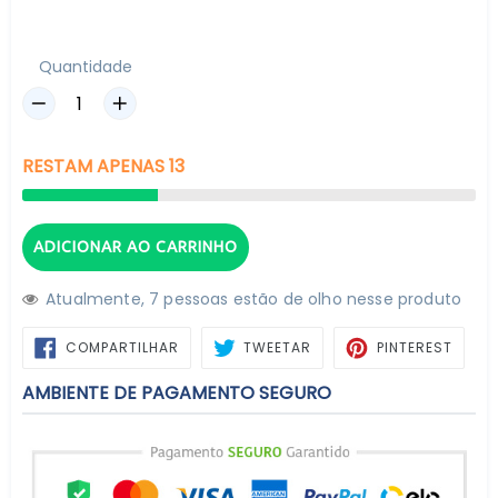
Quantidade
RESTAM
APENAS
13
ADICIONAR AO CARRINHO
Atualmente,
7
pessoas estão de olho nesse produto
COMPARTILHAR
TWEETAR
PIN
COMPARTILHAR
TWEETAR
PINTEREST
NO
NO
FACEBOOK
PINTE
AMBIENTE DE PAGAMENTO SEGURO