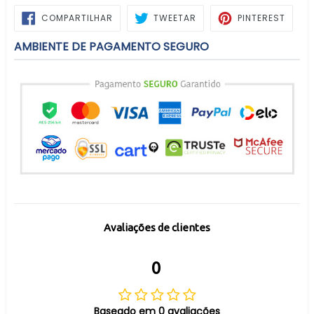
COMPARTILHAR
TWEETAR
PIN
COMPARTILHAR
TWEETAR
PINTEREST
NO
NO
FACEBOOK
PINTE
AMBIENTE DE PAGAMENTO SEGURO
Avaliações de clientes
0
Baseado em 0 avaliações