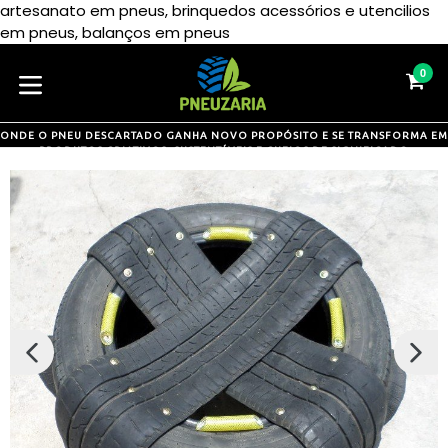
artesanato em pneus, brinquedos acessórios e utencilios
Pular
em pneus, balanços em pneus
para
o
0
CA
CA
conteúdo
expandir/colapsar
ONDE O PNEU DESCARTADO GANHA NOVO PROPÓSITO E SE TRANSFORMA EM
PRODUTOS CRIATIVOS, SUSTENTÁVEIS E CHEIOS DE SIGNIFICADO
SLIDE
PRÓX
ANTERIOR
SLIDE