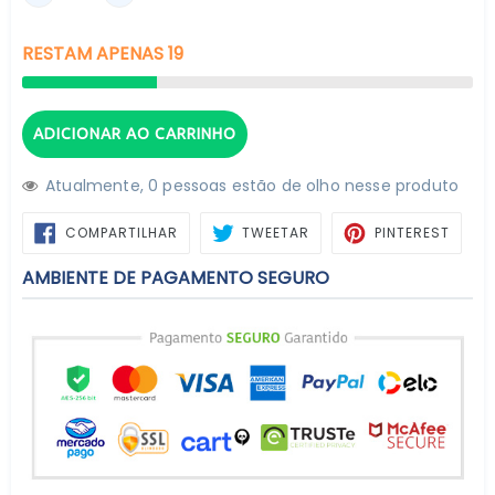
RESTAM
APENAS
19
ADICIONAR AO CARRINHO
Atualmente,
5
pessoas estão de olho nesse produto
COMPARTILHAR
TWEETAR
PIN
COMPARTILHAR
TWEETAR
PINTEREST
NO
NO
FACEBOOK
PINTE
AMBIENTE DE PAGAMENTO SEGURO