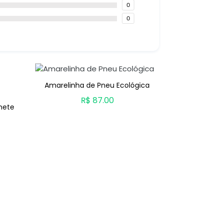
0
0
Amarelinha de Pneu Ecológica
Banco de P
R$ 87.00
nete
ADICIONAR AO CARRINHO
ADICION
O