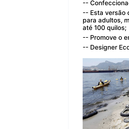
--
Confecciona
--
Esta versão
para adultos, 
até 100 quilos;
--
Promove o e
--
Designer Eco