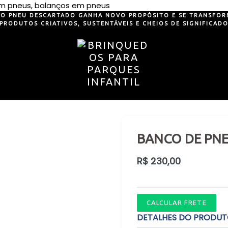
Pular
 em pneus, balanços em pneus
para
O PNEU DESCARTADO GANHA NOVO PROPÓSITO E SE TRANSFOR
PRODUTOS CRIATIVOS, SUSTENTÁVEIS E CHEIOS DE SIGNIFICAD
o
conteúdo
BANCO DE PNE
Preço
R$ 230,00
normal
CALCULAR FRETE
DETALHES DO PRODU