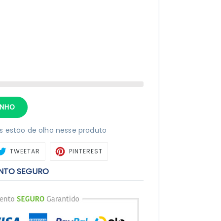
RINHO
 estão de olho nesse produto
ARTILHAR
TWEETAR
PIN
TWEETAR
PINTEREST
NO
BOOK
PINTEREST
NTO SEGURO