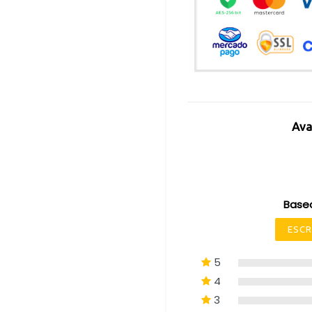
Ava
Base
ESCR
5
4
3