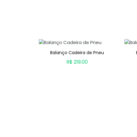
Balanço Cadeira de Pneu
odelo Trama
R$ 219.00
0
ADICIONAR AO CARRINHO
CARRINHO