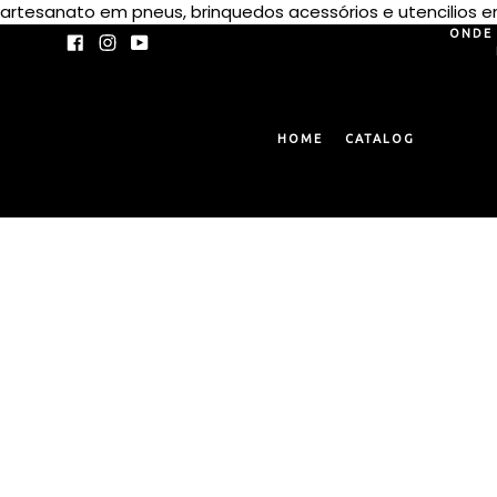
artesanato em pneus, brinquedos acessórios e utencilios
ONDE 
Facebook
Instagram
YouTube
HOME
CATALOG