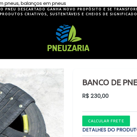
Pular
 em pneus, balanços em pneus
para
O PNEU DESCARTADO GANHA NOVO PROPÓSITO E SE TRANSFOR
PRODUTOS CRIATIVOS, SUSTENTÁVEIS E CHEIOS DE SIGNIFICAD
o
conteúdo
BANCO DE PNE
Preço
R$ 230,00
normal
CALCULAR FRETE
DETALHES DO PRODU