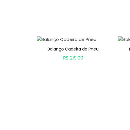
Balanço Cadeira de Pneu
odelo Trama
R$ 219.00
0
ADICIONAR AO CARRINHO
CARRINHO