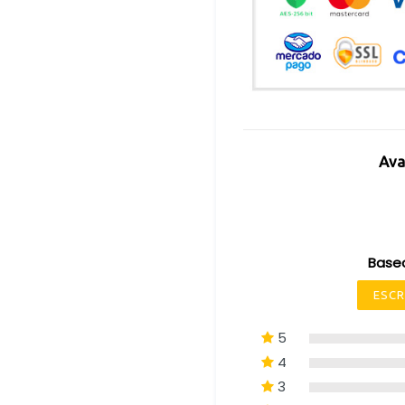
Ava
Base
ESCR
5
4
3