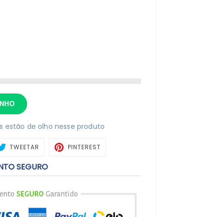
INHO
 estão de olho nesse produto
ARTILHAR
TWEETAR
PIN
TWEETAR
PINTEREST
NO
BOOK
PINTEREST
NTO SEGURO