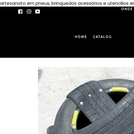
artesanato em pneus, brinquedos acessórios e utencilios
ONDE 
Facebook
Instagram
YouTube
HOME
CATALOG