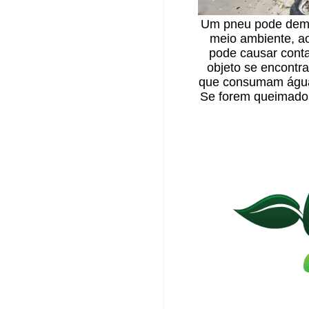
Um pneu pode demo
meio ambiente, a
pode causar cont
objeto se encontra
que consumam água 
Se forem queimados,