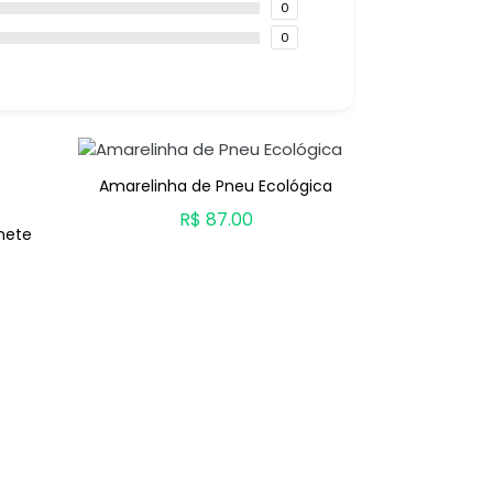
0
0
Amarelinha de Pneu Ecológica
Banco de P
R$ 87.00
nete
ADICIONAR AO CARRINHO
ADICION
O