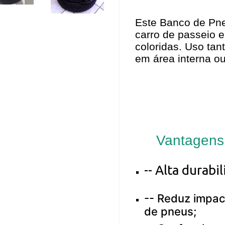
PRÓXIMO
SLIDE
Este Banco de Pn
carro de passeio
coloridas. Uso tant
em área interna o
Vantagens
-- Alta durabi
--
Reduz impac
de pneus;