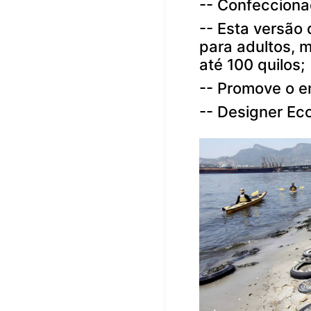
--
Confecciona
--
Esta versão
para adultos, 
até 100 quilos;
--
Promove o e
--
Designer Eco